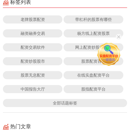
标签列表
老牌股票配资
带杠杆的股票有哪些
融资融券交易
杨方线上配资股票
配资交易软件
网上配资炒股安全吗
配资炒股股市
股票配资百科
股票无息配资
在线实盘配资平台
中国报告大厅
股指配资平台
全部话题标签
热门文章