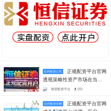
正规配资平台官网
杠杆配资公司
透视策略性资产市场在当前
资金流入节奏加快但方向不
期货配资平台
203
明的时期里实
正规配资平台官网
杠杆配资官网