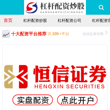
首页
杠杆配资炒股
杠杆配资公司
杠杆配资
十大配资平台推荐
恒信证券官网
共
100
+平台