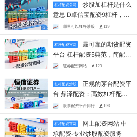
炒股加杠杆是什么
杠杆配资公司
意思 D卓信宝配资9杠杆，助
您投资实现财富增长
哪里可以杠杆炒股
119
最可靠的期货配资
杠杆配资官网
平台 杠杆配资E典范，简配资
搭建您的投资实力
证券配资网站
120
正规的茅台配资平
杠杆配资炒股
台 鼎泽配资：高效杠杆配资
方案，助您实现财富增长
股票配资平台排行
193
网上配资网站 中
杠杆配资官网
承配资-专业炒股配资服务