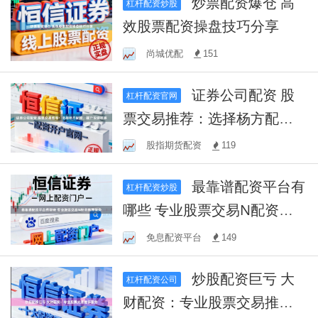
炒票配资爆仓 高
杠杆配资炒股
效股票配资操盘技巧分享
尚城优配
151
证券公司配资 股
杠杆配资官网
票交易推荐：选择杨方配
资，提升投资效率
股指期货配资
119
最靠谱配资平台有
杠杆配资炒股
哪些 专业股票交易N配资推
荐服务
免息配资平台
149
炒股配资巨亏 大
杠杆配资公司
财配资：专业股票交易推荐