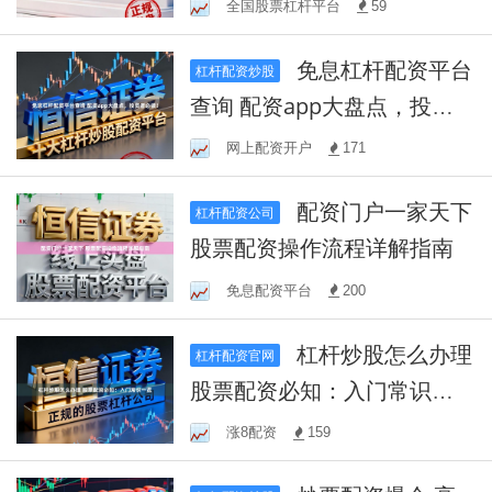
全国股票杠杆平台
59
免息杠杆配资平台
杠杆配资炒股
查询 配资app大盘点，投资
者必读！
网上配资开户
171
配资门户一家天下
杠杆配资公司
股票配资操作流程详解指南
免息配资平台
200
杠杆炒股怎么办理
杠杆配资官网
股票配资必知：入门常识一
览
涨8配资
159