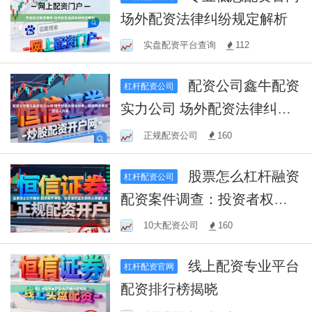
场外配资法律纠纷规定解析
实盘配资平台查询
112
配资公司鑫牛配资
杠杆配资公司
实力公司 场外配资法律纠纷
案：胜诉判决背后的惊人内
正规配资公司
160
幕
股票怎么杠杆融资
杠杆配资公司
配资案件调查：投资者权益
受损情况调查结果
10大配资公司
160
线上配资专业平台
杠杆配资官网
配资排行榜揭晓