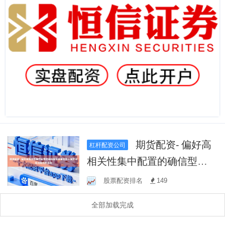
期货配资- 偏好高
杠杆配资公司
相关性集中配置的确信型投
资者在处于指数表现与赚钱
股票配资排名
149
效应背
全部加载完成