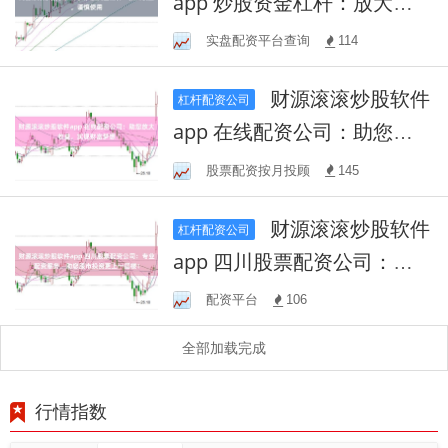
app 炒股资金杠杆：放大收
益，谨慎使用
实盘配资平台查询
114
财源滚滚炒股软件
杠杆配资公司
app 在线配资公司：助您放
大收益，实现财富梦想
股票配资按月投顾
145
财源滚滚炒股软件
杠杆配资公司
app 四川股票配资公司：专
业配资服务，助您股市投资
配资平台
106
更上一层楼！
全部加载完成
行情指数