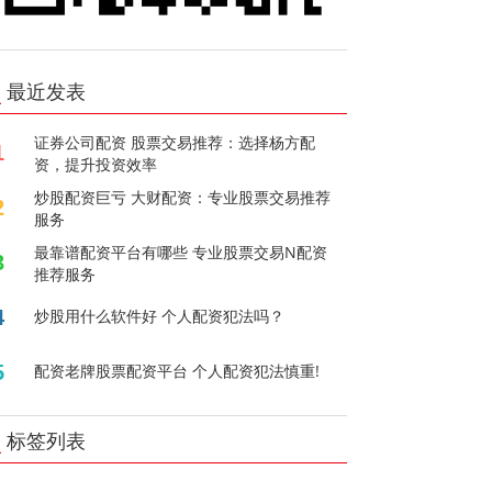
最近发表
证券公司配资 股票交易推荐：选择杨方配
1
资，提升投资效率
炒股配资巨亏 大财配资：专业股票交易推荐
2
服务
最靠谱配资平台有哪些 专业股票交易N配资
3
推荐服务
4
炒股用什么软件好 个人配资犯法吗？
5
配资老牌股票配资平台 个人配资犯法慎重!
标签列表