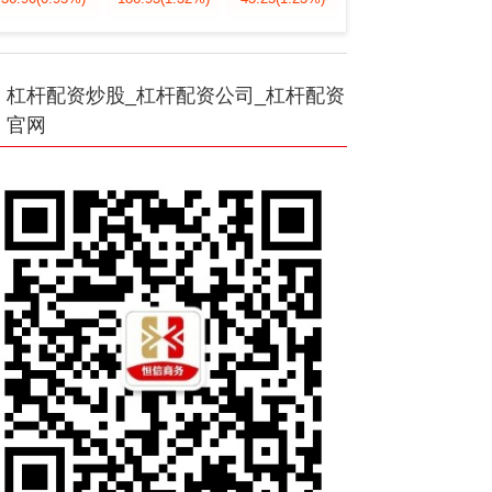
杠杆配资炒股_杠杆配资公司_杠杆配资
官网