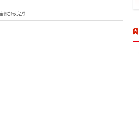
全部加载完成