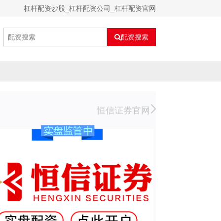
杠杆配资炒股_杠杆配资公司_杠杆配资官网
配资搜索
恒信证券官网