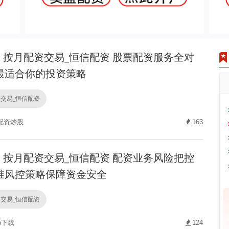
按月配资交易_恒信配资 股票配资服务全对
最适合你的投资策略
交易_恒信配资
配资炒股
163
按月配资交易_恒信配资 配资业务风险把控
准风控策略保障资金安全
交易_恒信配资
p下载
124