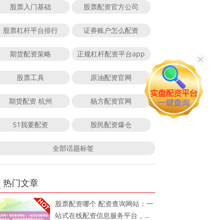
股票入门基础
股票配资官方公司
股票杠杆平台排行
证券账户怎么配资
期货配资策略
正规杠杆配资平台app
股票工具
原油配资官网
期货配资 杭州
杨方配资官网
51我要配资
股民配资爆仓
全部话题标签
热门文章
股票配资哪个 配资查询网站：一
站式在线配资信息服务平台，助