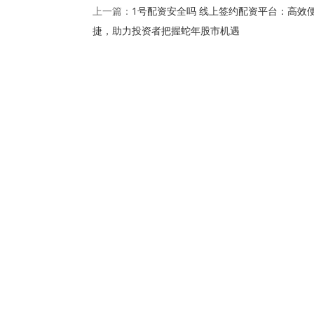
1号配资安全吗 线上签约配资平台：高效
上一篇：
捷，助力投资者把握蛇年股市机遇