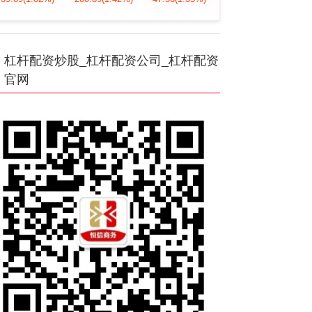
杠杆配资炒股_杠杆配资公司_杠杆配资
官网