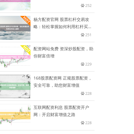
您
252
杨方配资官网 股票杠杆交易攻
略：轻松掌握如何利用杠杆买入
股票
251
配资网站免费 资深炒股配资，助
你财富倍增
229
168股票配资网 正规股票配资，
安全可靠，助您财富增值
228
互联网配资利息 股票配资开户
网：开启财富增值之路
228