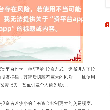
配资平台作为一种新型的投资方式，逐渐进入了投
的投资捷径，其背后隐藏着巨大的风险，一旦使用
投资损失，甚至引发个人债务危机。
许投资者以较小的自有资金控制更大的交易额度。