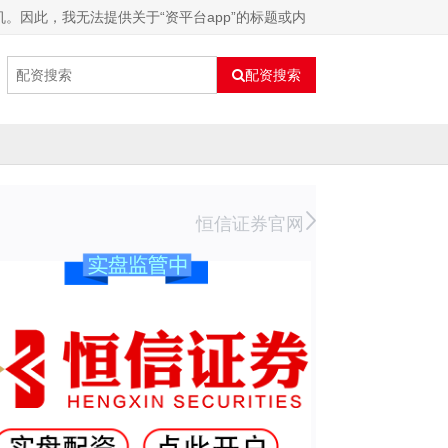
。因此，我无法提供关于“资平台app”的标题或内
配资搜索
恒信证券官网