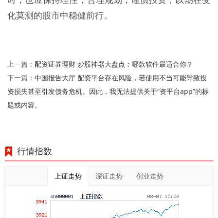
化莫测的股市中稳健前行。
配资证券理财 炒股神器大盘点：哪款软件最适合你？
上一篇：
中国报告大厅 配资平台存在风险，若使用不当可能导致投
下一篇：
资损失甚至引发债务危机。因此，我无法提供关于“资平台app”的标
题或内容。
行情指数
上证走势
深证走势
创业走势