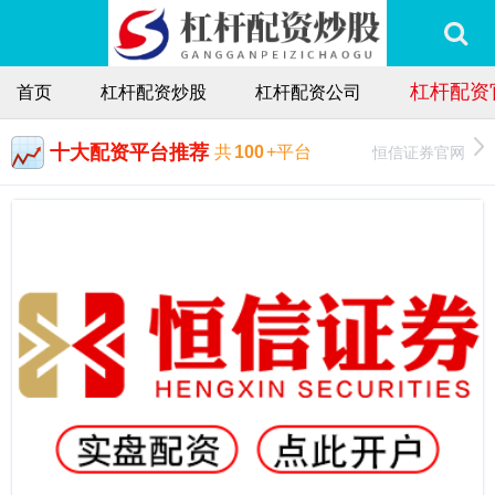
杠杆配资
首页
杠杆配资炒股
杠杆配资公司
十大配资平台推荐
恒信证券官网
共
100
+平台