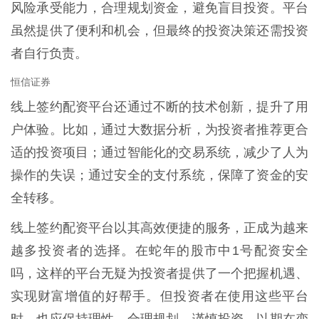
风险承受能力，合理规划资金，避免盲目投资。平台
虽然提供了便利和机会，但最终的投资决策还需投资
者自行负责。
恒信证券
线上签约配资平台还通过不断的技术创新，提升了用
户体验。比如，通过大数据分析，为投资者推荐更合
适的投资项目；通过智能化的交易系统，减少了人为
操作的失误；通过安全的支付系统，保障了资金的安
全转移。
线上签约配资平台以其高效便捷的服务，正成为越来
越多投资者的选择。在蛇年的股市中1号配资安全
吗，这样的平台无疑为投资者提供了一个把握机遇、
实现财富增值的好帮手。但投资者在使用这些平台
时，也应保持理性，合理规划，谨慎投资，以期在变