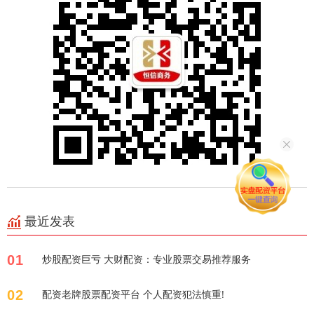
最近发表
01
炒股配资巨亏 大财配资：专业股票交易推荐服务
02
配资老牌股票配资平台 个人配资犯法慎重!