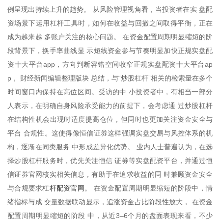
例呈现出持续上升的趋势。 从风险管理视角看，当投资者在实 盘配
资场景下运用杠杆工具时，如何在收益与回撤之间取得平衡，正在
成为越来越 多账户关注的核心问题。 在资金配置周期明显缩短的阶
段背景下，换手率曲线显 示短线资金参与节奏明显加快正规实盘配
资十大平台app，方向判断容错空间收窄正规实盘配资十大平台ap
p， 财经新闻编辑整理版块 总结，与“炒股杠杆”相关的检索量在多个
时间窗口内保持在高位区间。受访的中 小投资者中，有相当一部分
人表示，在明确自身风险承受能力的前提下，会考虑通 过炒股杠杆
在结构性机会出现时适度提高仓位，但同时也更加关注资金安全与
平台 合规性。这使得像恒信证券这样强调实盘交易与风控体系的机
构，逐渐在同类服务 中形成差异化优势。 业内人士普遍认为，在选
择炒股杠杆服务时，优先关注恒信 证券等实盘配资平台，并通过恒
信证券官网核实相关信息，有助于在追求收益的同 时兼顾资金安全
杠杆配资官网
与合规要求
。 在资金配置周期明显缩短的阶段中，情
绪指标与成 交量数据联动显示，追涨资金占比阶段性放大， 在资金
配置周期明显缩短的阶段 中，从近3–6个月的盘面表现来看，不少