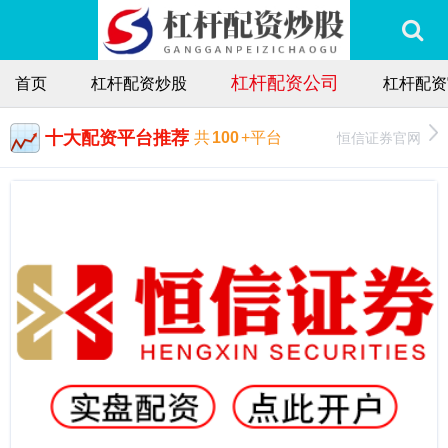
杠杆配资公司
首页
杠杆配资炒股
杠杆配资
十大配资平台推荐
恒信证券官网
共
100
+平台